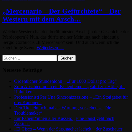
„Mercenario – Der Gefürchtete“ – Der
Western mit dem Arsch…
Welcher Western hat den berühmtesten Arsch (in der Geschichte der
Pferdeopern)? Nun, das dürfte meiner Meinung nach eindeutig
Sergio Corbuccis „Il Mercenario“ sein. Und auch wenn ich die
zugehörige Szene
Weiterlesen …
Suchen
nach:
Neueste Beiträge
Ordentlicher Stundenlohn – „Für 1000 Dollar pro Tag“
Zum Abschied noch ein Kettenhemd – „Fahrt zur Hölle, ihr
Halunken“
Professionisti Per Una Sincronizzazione – „Ein Stoßgebet für
drei Kanonen“
Den Titel einfach mal als Warnung verstehen – „Die
Troublemaker“
Für Patient*innen aller Kassen: „Eine Faust geht nach
Westen“
„El Cisco – Wenn der Sargmacher lächelt“, der Zuschauer