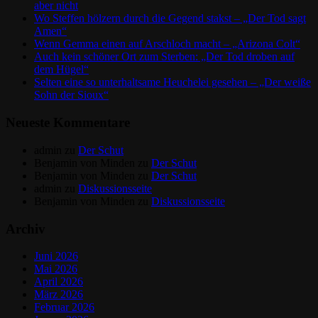
aber nicht
Wo Steffen hölzern durch die Gegend stakst – „Der Tod sagt
Amen“
Wenn Gemma einen auf Arschloch macht – „Arizona Colt“
Auch kein schöner Ort zum Sterben: „Der Tod droben auf
dem Hügel“
Selten eine so unterhaltsame Heuchelei gesehen – „Der weiße
Sohn der Sioux“
Neueste Kommentare
admin
zu
Der Schut
Benjamin von Minden
zu
Der Schut
Benjamin von Minden
zu
Der Schut
admin
zu
Diskussionsseite
Benjamin von Minden
zu
Diskussionsseite
Archiv
Juni 2026
Mai 2026
April 2026
März 2026
Februar 2026