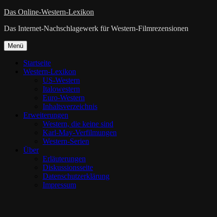
Zum
Das Online-Western-Lexikon
Inhalt
Das Internet-Nachschlagewerk für Western-Filmrezensionen
springen
Zum
Menü
Inhalt
springen
Startseite
Western-Lexikon
US-Western
Italowestern
Euro-Western
Inhaltsverzeichnis
Erweiterungen
Western, die keine sind
Karl-May-Verfilmungen
Western-Serien
Über
Erläuterungen
Diskussionsseite
Datenschutzerklärung
Impressum