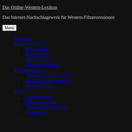
Zum
Das Online-Western-Lexikon
Inhalt
Das Internet-Nachschlagewerk für Western-Filmrezensionen
springen
Zum
Menü
Inhalt
springen
Startseite
Western-Lexikon
US-Western
Italowestern
Euro-Western
Inhaltsverzeichnis
Erweiterungen
Western, die keine sind
Karl-May-Verfilmungen
Western-Serien
Über
Erläuterungen
Diskussionsseite
Datenschutzerklärung
Impressum