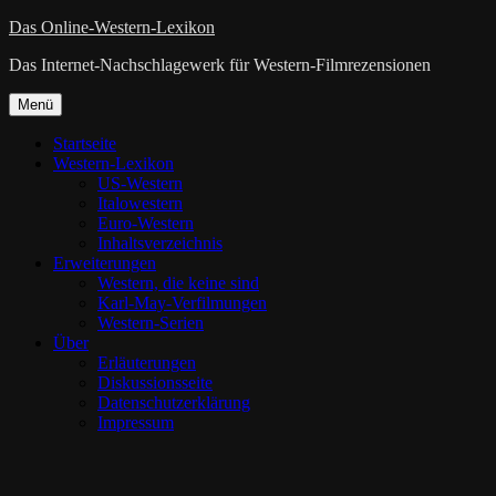
Zum
Das Online-Western-Lexikon
Inhalt
Das Internet-Nachschlagewerk für Western-Filmrezensionen
springen
Zum
Menü
Inhalt
springen
Startseite
Western-Lexikon
US-Western
Italowestern
Euro-Western
Inhaltsverzeichnis
Erweiterungen
Western, die keine sind
Karl-May-Verfilmungen
Western-Serien
Über
Erläuterungen
Diskussionsseite
Datenschutzerklärung
Impressum