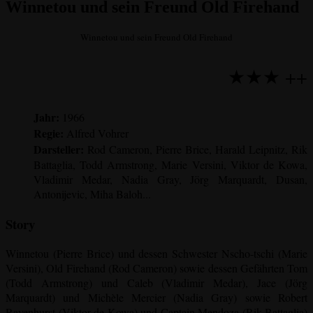
Winnetou und sein Freund Old Firehand
Winnetou und sein Freund Old Firehand
★★★ ++
Jahr:
1966
Regie:
Alfred Vohrer
Darsteller:
Rod Cameron, Pierre Brice, Harald Leipnitz, Rik
Battaglia, Todd Armstrong, Marie Versini, Viktor de Kowa,
Vladimir Medar, Nadia Gray, Jörg Marquardt, Dusan,
Antonijevic, Miha Baloh...
Story
Winnetou (Pierre Brice) und dessen Schwester Nscho-tschi (Marie
Versini), Old Firehand (Rod Cameron) sowie dessen Gefährten Tom
(Todd Armstrong) und Caleb (Vladimir Medar), Jace (Jörg
Marquardt) und Michèle Mercier (Nadia Gray) sowie Robert
Ravenhurst (Viktor de Kowa) und Captain Mendoza (Rik Battaglia)